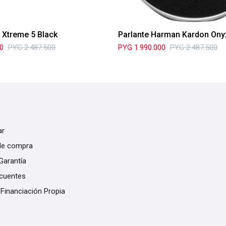
l Xtreme 5 Black
Parlante Harman Kardon Onyx
00
PYG
2.487.500
PYG
1.990.000
PYG
2.487.500
ar
de compra
Garantía
ecuentes
 Financiación Propia