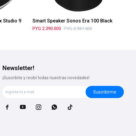
 Studio 9
Smart Speaker Sonos Era 100 Black
Sm
PYG
2.390.000
PYG
2.987.500
PY
Newsletter!
¡Suscribite y recibí todas nuestras novedades!
Suscribirme




