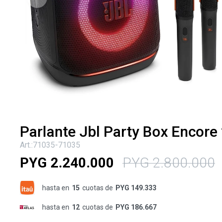
Parlante Jbl Party Box Encore 
71035-71035
PYG
2.240.000
PYG
2.800.000
hasta en
15
cuotas de
PYG 149.333
hasta en
12
cuotas de
PYG 186.667