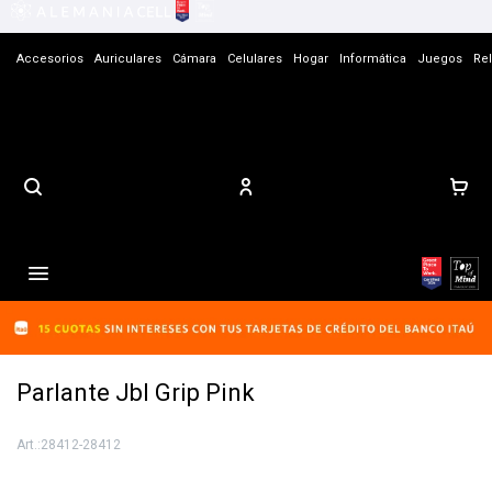
Accesorios
Auriculares
Cámara
Celulares
Hogar
Informática
Juegos
Rel
Contacto

Parlante Jbl Grip Pink
28412-28412