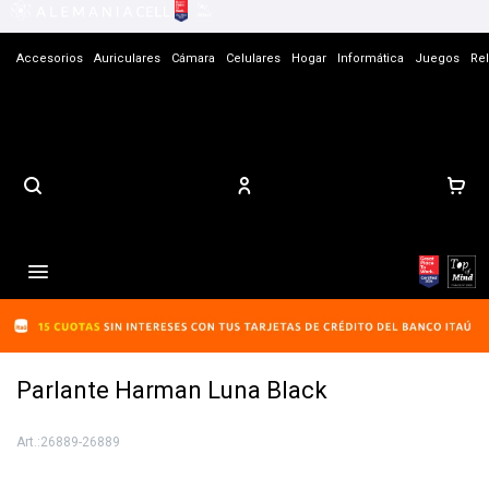
Accesorios
Auriculares
Cámara
Celulares
Hogar
Informática
Juegos
Rel
Contacto

Parlante Harman Luna Black
26889-26889