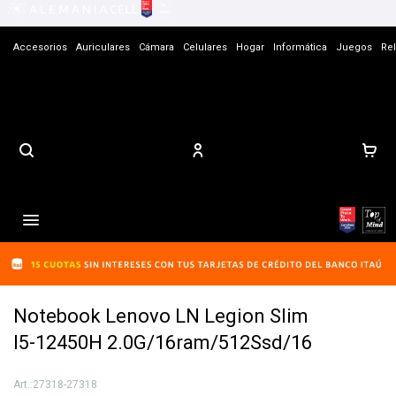
Accesorios
Auriculares
Cámara
Celulares
Hogar
Informática
Juegos
Rel
Contacto

Notebook Lenovo LN Legion Slim
I5-12450H 2.0G/16ram/512Ssd/16
27318-27318