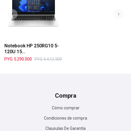
Notebook HP 250RG10 5-
120U 15
16GB/512SSD/+W11
PYG
5.290.000
PYG
6.612.500
Compra
Cómo comprar
Condiciones de compra
Clausulas De Garantía