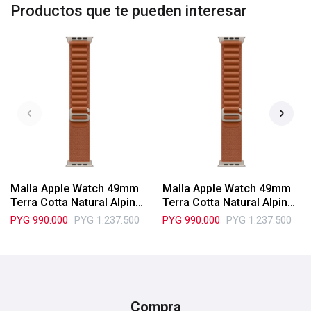
Productos que te pueden interesar
Malla Apple Watch 49mm
Malla Apple Watch 49mm
Terra Cotta Natural Alpine
Terra Cotta Natural Alpine
Loop M (MFTC4AM/A)
Loop L (MFTD4AM/A)
PYG
990.000
PYG
1.237.500
PYG
990.000
PYG
1.237.500
Compra