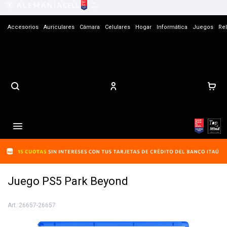
Accesorios
Auriculares
Cámara
Celulares
Hogar
Informática
Juegos
Rel
Contacto

Juego PS5 Park Beyond
26657-26657