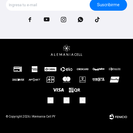
Suscribirme





© Copyright 2026 / Alemania Cell PY