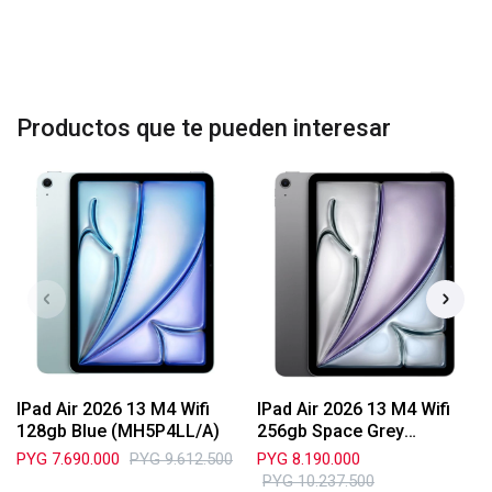
Productos que te pueden interesar
IPad Air 2026 13 M4 Wifi
IPad Air 2026 13 M4 Wifi
128gb Blue (MH5P4LL/A)
256gb Space Grey
(MH5U4LL/A)
PYG
7.690.000
PYG
9.612.500
PYG
8.190.000
PYG
10.237.500