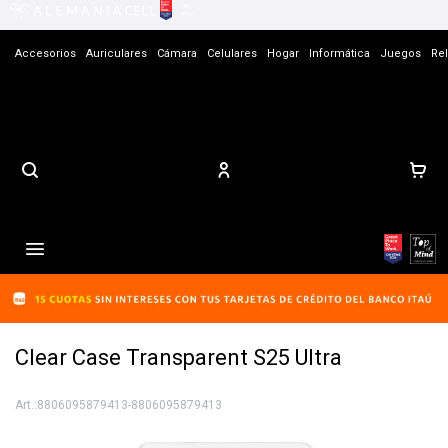
Accesorios
Auriculares
Cámara
Celulares
Hogar
Informática
Juegos
Rel
Contacto

Clear Case Transparent S25 Ultra
8806095879413-8806095879413