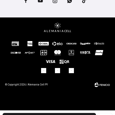





© Copyright 2026 / Alemania Cell PY