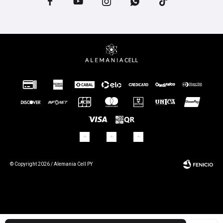





© Copyright 2026 / Alemania Cell PY