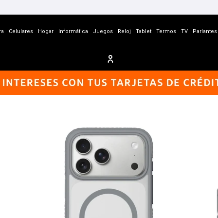
ra
Celulares
Hogar
Informática
Juegos
Reloj
Tablet
Termos
TV
Parlantes