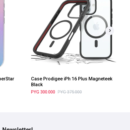
perStar
Case Prodigee iPh 16 Plus Magneteek
Ca
Black
Wh
PYG
300.000
PYG
375.000
PY
Newsletter!