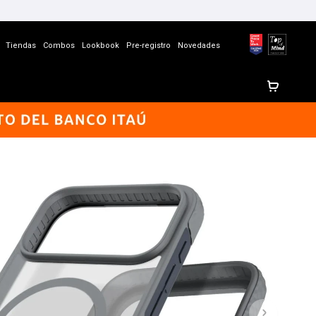
Tiendas
Combos
Lookbook
Pre-registro
Novedades