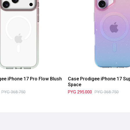
ee iPhone 17 Pro Flow Blush
Case Prodigee iPhone 17 Su
Space
PYG
368.750
PYG
295.000
PYG
368.750