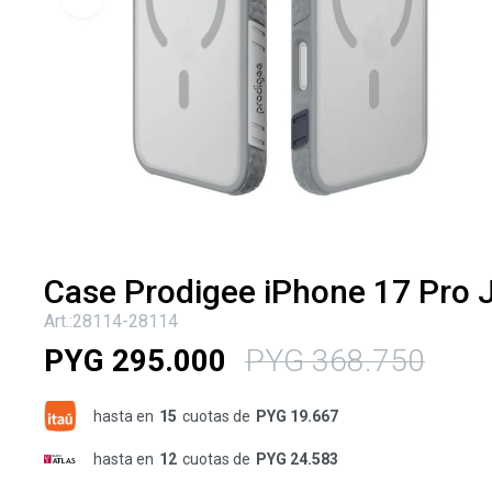
Case Prodigee iPhone 17 Pro 
28114-28114
PYG
295.000
PYG
368.750
hasta en
15
cuotas de
PYG 19.667
hasta en
12
cuotas de
PYG 24.583