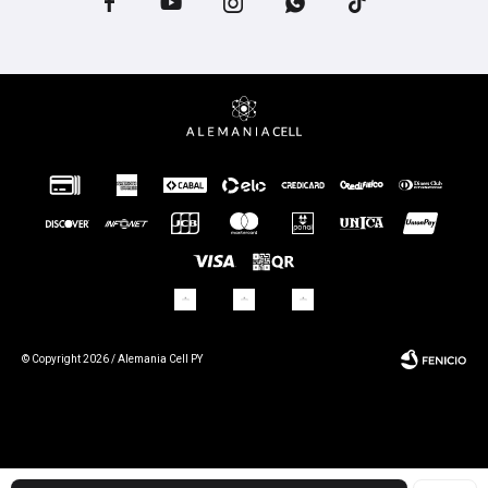





© Copyright 2026 / Alemania Cell PY