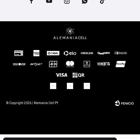





© Copyright 2026 / Alemania Cell PY