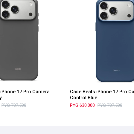
 iPhone 17 Pro Camera
Case Beats iPhone 17 Pro C
y
Control Blue
PYG
787.500
PYG
630.000
PYG
787.500