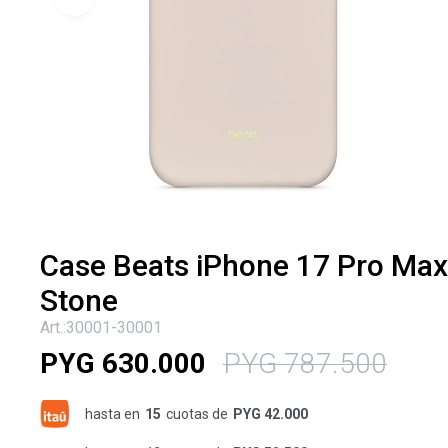
Case Beats iPhone 17 Pro Max
Stone
30001-30001
PYG
630.000
PYG
787.500
hasta en
15
cuotas de
PYG 42.000