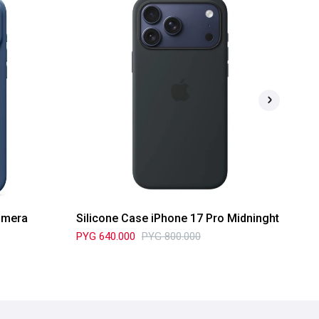
amera
Silicone Case iPhone 17 Pro Midninght
Si
PYG
640.000
PYG
800.000
PY