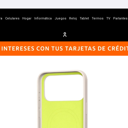
ra
Celulares
Hogar
Informática
Juegos
Reloj
Tablet
Termos
TV
Parlantes