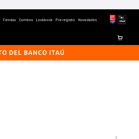
Tiendas
Combos
Lookbook
Pre-registro
Novedades