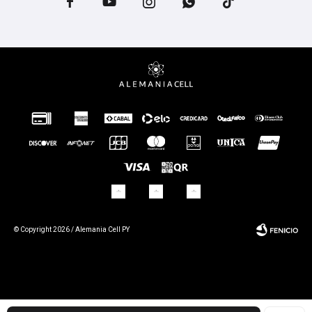





© Copyright 2026 / Alemania Cell PY