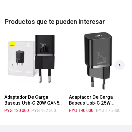
Productos que te pueden interesar
Adaptador De Carga
Adaptador De Carga
Baseus Usb-C 20W GAN5
Baseus Usb-C 25W
CCGN050101
CCSP020101
PYG
130.000
PYG
162.500
PYG
140.000
PYG
175.000