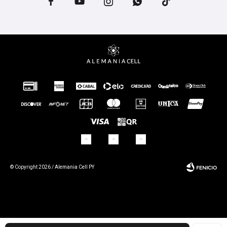





© Copyright 2026 / Alemania Cell PY