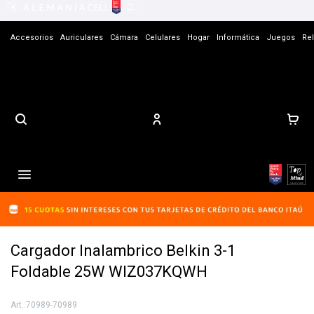
Accesorios
Auriculares
Cámara
Celulares
Hogar
Informática
Juegos
Rel
Contacto

Cargador Inalambrico Belkin 3-1
Foldable 25W WIZ037KQWH
70989-70989