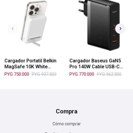
Cargador Portatil Belkin
Cargador Baseus GaN5
MagSafe 10K White
Pro 140W Cable USB-C
BPD008BTWH
CCGP100201/2
PYG
750.000
PYG
937.500
PYG
770.000
PYG
962.500
Compra
Cómo comprar