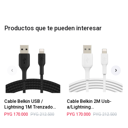
Productos que te pueden interesar
Cable Belkin USB /
Cable Belkin 2M Usb-
Lightning 1M Trenzado
a/Lightning
CAA002BT1MBK
Caa001bt2mwh
PYG
170.000
PYG
212.500
PYG
170.000
PYG
212.500