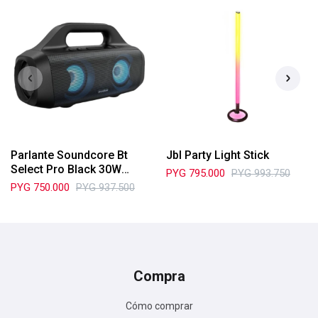
Parlante Soundcore Bt
Jbl Party Light Stick
Select Pro Black 30W
PYG
795.000
PYG
993.750
A326z11
PYG
750.000
PYG
937.500
Compra
Cómo comprar