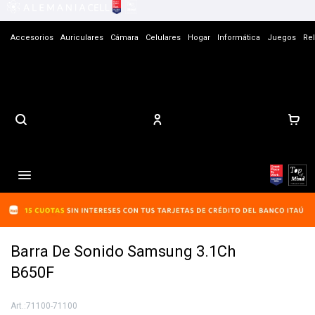
Accesorios
Auriculares
Cámara
Celulares
Hogar
Informática
Juegos
Rel
Contacto

Barra De Sonido Samsung 3.1Ch
B650F
71100-71100