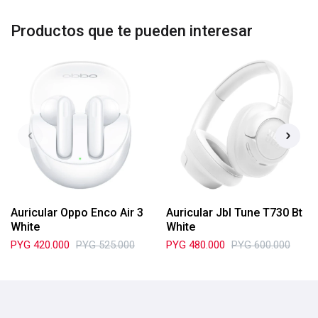
Productos que te pueden interesar
Auricular Oppo Enco Air 3
Auricular Jbl Tune T730 Bt
White
White
PYG
420.000
PYG
525.000
PYG
480.000
PYG
600.000