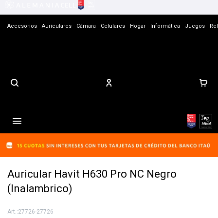
Accesorios
Auriculares
Cámara
Celulares
Hogar
Informática
Juegos
Rel
Contacto

Auricular Havit H630 Pro NC Negro
(Inalambrico)
27726-27726