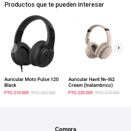
Productos que te pueden interesar
Auricular Moto Pulse 120
Auricular Havit Nv-I62
Black
Cream (Inalambrico)
PYG
210.000
PYG
262.500
PYG
220.000
PYG
275.000
Compra