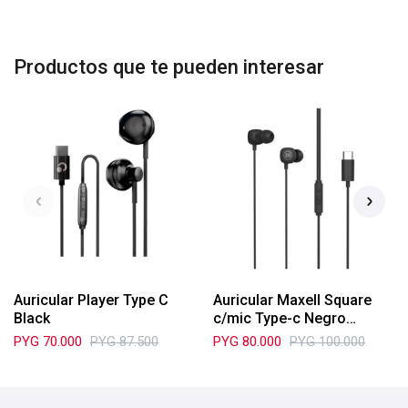
Productos que te pueden interesar
Auricular Player Type C
Auricular Maxell Square
Black
c/mic Type-c Negro
N348566
PYG
70.000
PYG
87.500
PYG
80.000
PYG
100.000