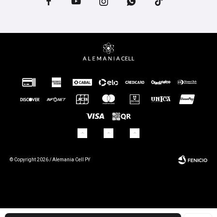





© Copyright 2026 / Alemania Cell PY