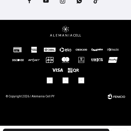





© Copyright 2026 / Alemania Cell PY