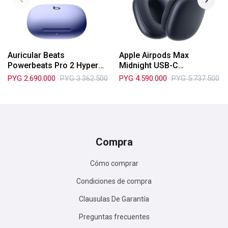
Auricular Beats
Apple Airpods Max
Powerbeats Pro 2 Hyper
Midnight USB-C
Purple
(MWW43AM/A)
PYG
2.690.000
PYG
3.362.500
PYG
4.590.000
PYG
5.737.500
Compra
Cómo comprar
Condiciones de compra
Clausulas De Garantía
Preguntas frecuentes