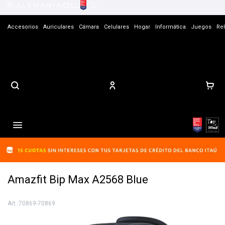
Accesorios
Auriculares
Cámara
Celulares
Hogar
Informática
Juegos
Rel
Contacto

Amazfit Bip Max A2568 Blue
70869-70869