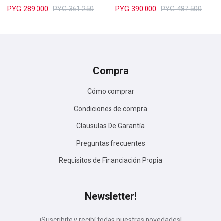
PYG
289.000
PYG
361.250
PYG
390.000
PYG
487.500
Compra
Cómo comprar
Condiciones de compra
Clausulas De Garantía
Preguntas frecuentes
Requisitos de Financiación Propia
Newsletter!
¡Suscribite y recibí todas nuestras novedades!