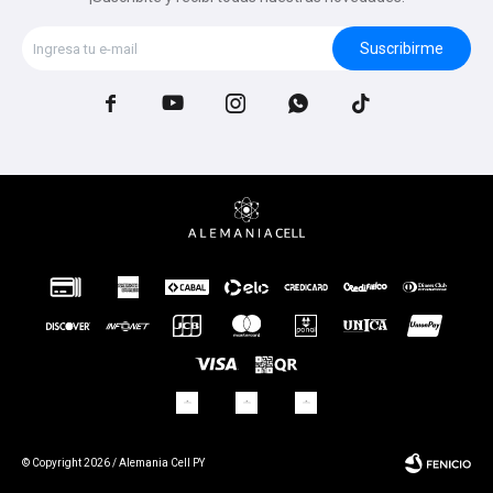
Suscribirme





© Copyright 2026 / Alemania Cell PY