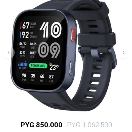
PYG
850.000
PYG
1.062.500