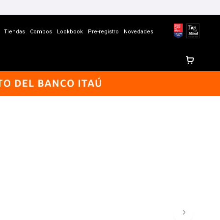
Tiendas
Combos
Lookbook
Pre-registro
Novedades