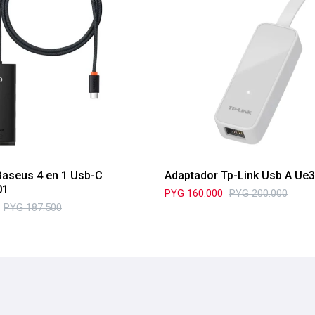
Baseus 4 en 1 Usb-C
Adaptador Tp-Link Usb A Ue
01
PYG
160.000
PYG
200.000
PYG
187.500