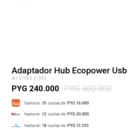
Adaptador Hub Ecopower Usb
21065-21065
PYG
240.000
PYG
300.000
hasta en
15
cuotas de
PYG 16.000
hasta en
12
cuotas de
PYG 20.000
hasta en
18
cuotas de
PYG 13.333