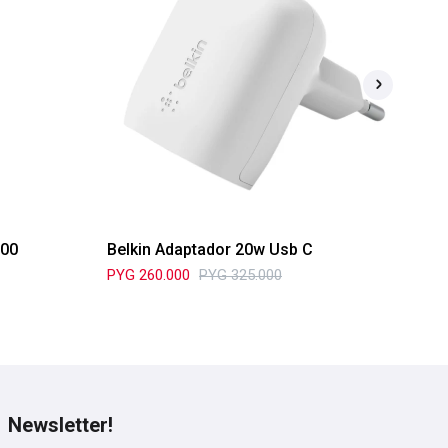
300
Belkin Adaptador 20w Usb C
Ad
3.
PYG
260.000
PYG
325.000
PY
Newsletter!