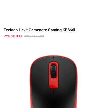
Teclado Havit Gamenote Gaming KB866L
PYG
90.000
PYG
112.500