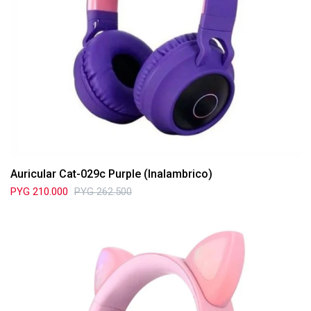
Auricular Cat-029c Purple (Inalambrico)
PYG
210.000
PYG
262.500