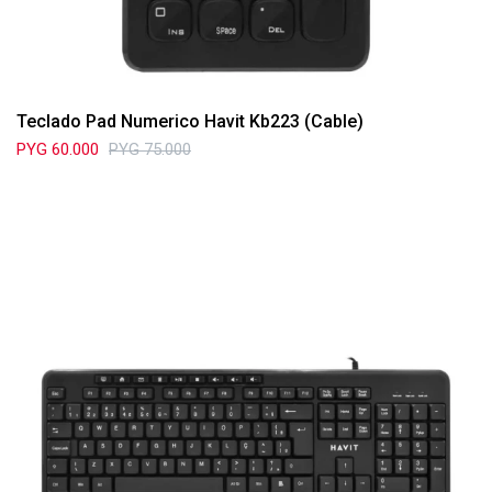
Teclado Pad Numerico Havit Kb223 (Cable)
PYG
60.000
PYG
75.000