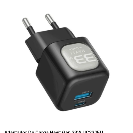
Adaptador De Carga Havit Gan 33W UC230EU