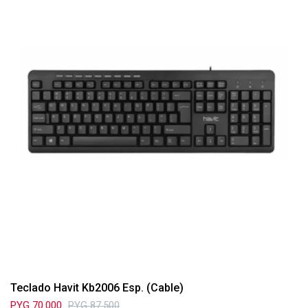
Teclado Havit Kb2006 Esp. (Cable)
PYG
70.000
PYG
87.500