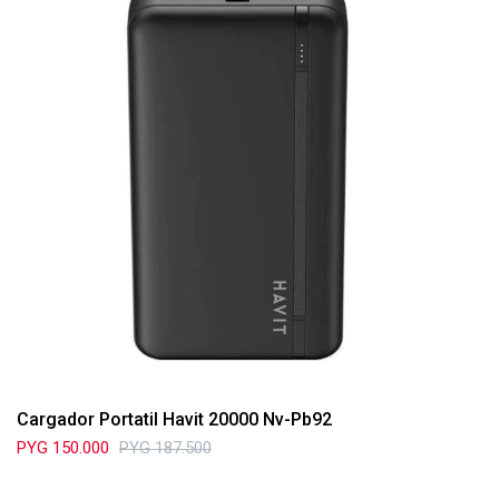
Cargador Portatil Havit 20000 Nv-Pb92
PYG
150.000
PYG
187.500