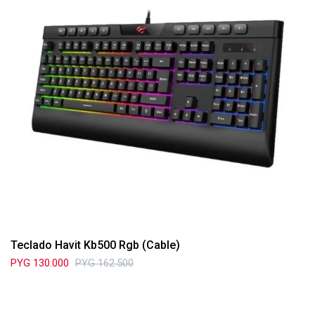
Teclado Havit Kb500 Rgb (Cable)
PYG
130.000
PYG
162.500