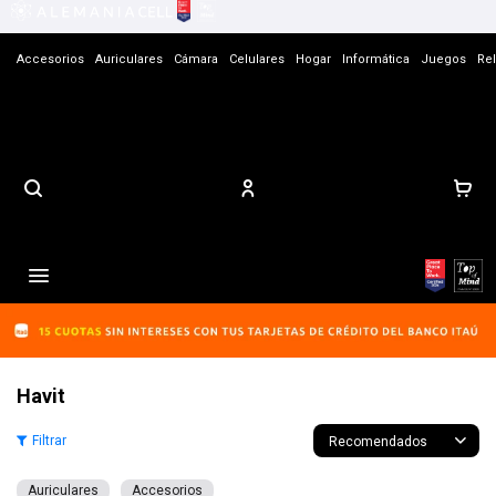
Accesorios
Auriculares
Cámara
Celulares
Hogar
Informática
Juegos
Rel
Contacto

Havit
Recomendados
Auriculares
Accesorios