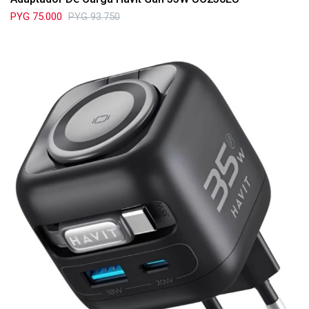
PYG
75.000
PYG
93.750