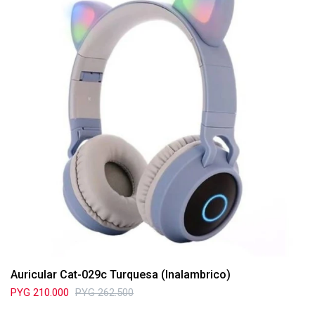
Auricular Cat-029c Turquesa (Inalambrico)
PYG
210.000
PYG
262.500