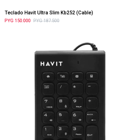
Teclado Havit Ultra Slim Kb252 (Cable)
PYG
150.000
PYG
187.500