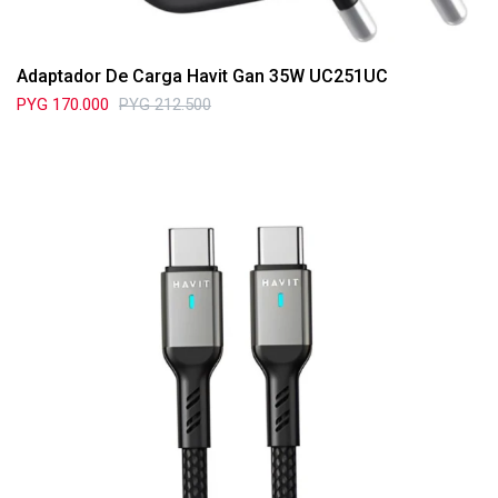
Adaptador De Carga Havit Gan 35W UC251UC
PYG
170.000
PYG
212.500