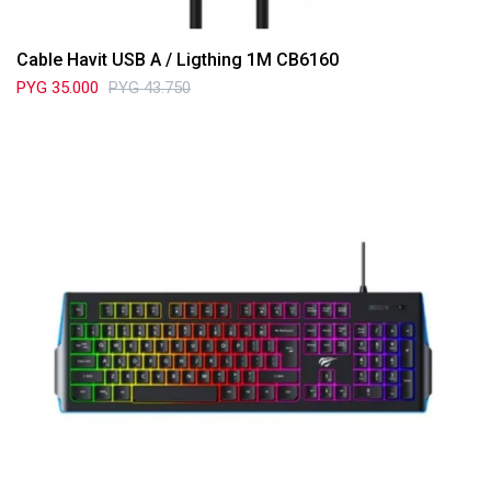
Cable Havit USB A / Ligthing 1M CB6160
PYG
35.000
PYG
43.750