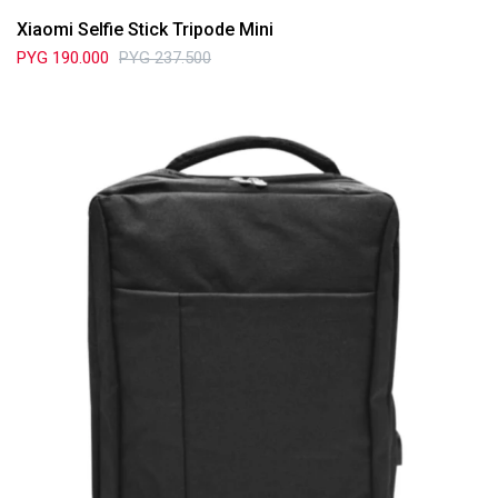
Xiaomi Selfie Stick Tripode Mini
PYG
190.000
PYG
237.500