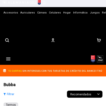
Accesorios
Auriculares
Cámara
Celulares
Hogar
Informática
Juegos
Rel
Contacto

Bubba
Recomendados
Termos