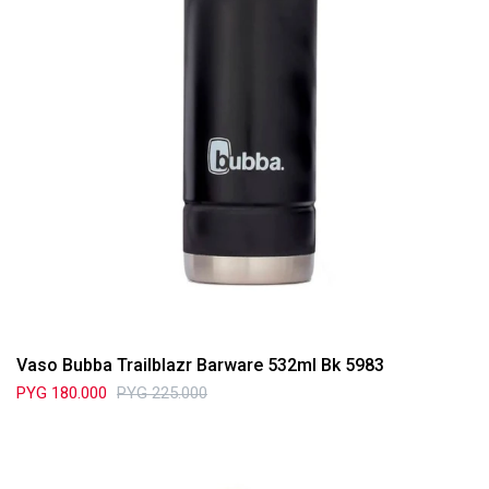
Vaso Bubba Trailblazr Barware 532ml Bk 5983
PYG
180.000
PYG
225.000