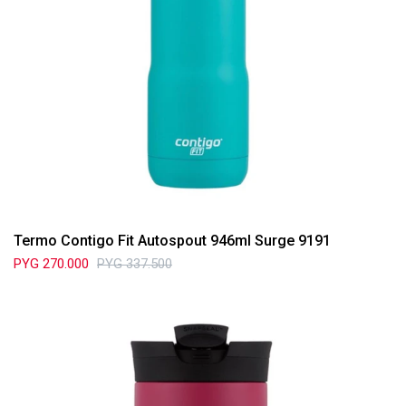
Termo Contigo Fit Autospout 946ml Surge 9191
PYG
270.000
PYG
337.500