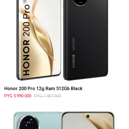
Honor 200 Pro 12g Ram 512Gb Black
PYG
5.990.000
PYG
7.487.500