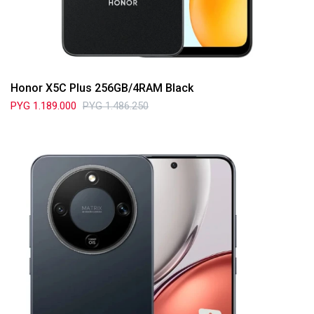
Honor X5C Plus 256GB/4RAM Black
PYG
1.189.000
PYG
1.486.250