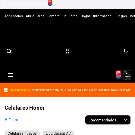
Accesorios
Auriculares
Cámara
Celulares
Hogar
Informática
Juegos
Rel
Contacto

Celulares Honor
Recomendados
Celulares nuevos
Liquidación AC