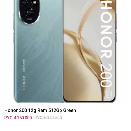
Honor 200 12g Ram 512Gb Green
PYG
4.150.000
PYG
5.187.500