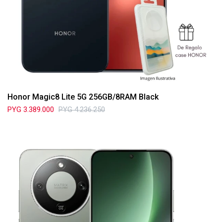
Honor Magic8 Lite 5G 256GB/8RAM Black
PYG
3.389.000
PYG
4.236.250