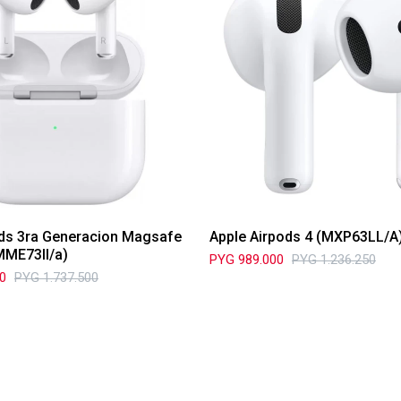
ods 3ra Generacion Magsafe
Apple Airpods 4 (MXP63LL/A
MME73ll/a)
PYG
989.000
PYG
1.236.250
00
PYG
1.737.500