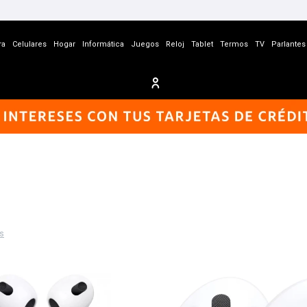
ra
Celulares
Hogar
Informática
Juegos
Reloj
Tablet
Termos
TV
Parlantes
os