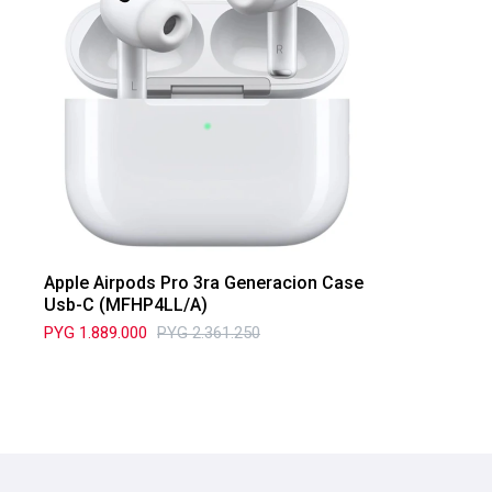
Apple Airpods Pro 3ra Generacion Case
Usb-C (MFHP4LL/A)
PYG
1.889.000
PYG
2.361.250