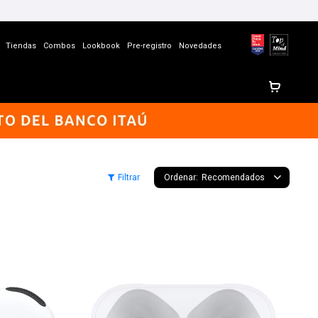
Tiendas
Combos
Lookbook
Pre-registro
Novedades
Recomendados