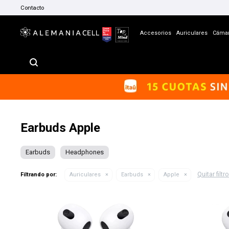
Contacto
Accesorios
Auriculares
Cáma
Earbuds Apple
Earbuds
Headphones
Quitar filtr
Filtrando por:
Auriculares
Earbuds
Apple