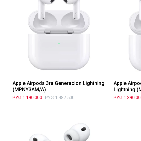
Apple Airpods 3ra Generacion Lightning
Apple Airp
(MPNY3AM/A)
Lightning (
PYG
1.190.000
PYG
1.487.500
PYG
1.390.0