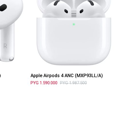
)
Apple Airpods 4 ANC (MXP93LL/A)
PYG
1.590.000
PYG
1.987.500