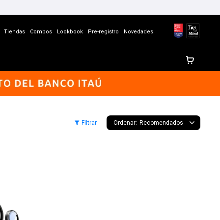
Tiendas
Combos
Lookbook
Pre-registro
Novedades
Recomendados