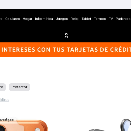
ra
Celulares
Hogar
Informática
Juegos
Reloj
Tablet
Termos
TV
Parlantes
te
Protector
filtros