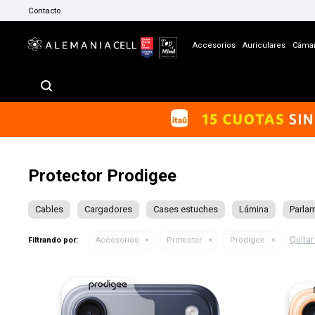
Contacto
Accesorios
Auriculares
Cáma
Protector Prodigee
Cables
Cargadores
Cases estuches
Lámina
Parlan
Quitar 
Filtrando por:
Accesorios
Protector
Prodigee