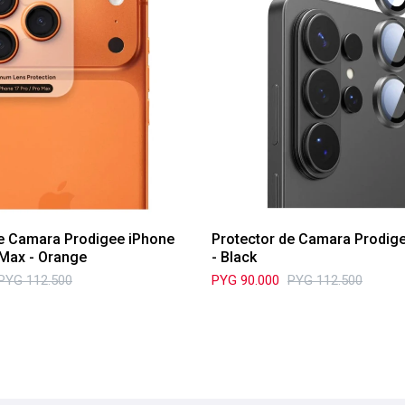
de Camara Prodigee iPhone
Protector de Camara Prodige
 Max - Orange
- Black
PYG
112.500
PYG
90.000
PYG
112.500