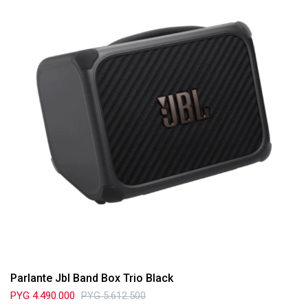
Parlante Jbl Band Box Trio Black
PYG
4.490.000
PYG
5.612.500