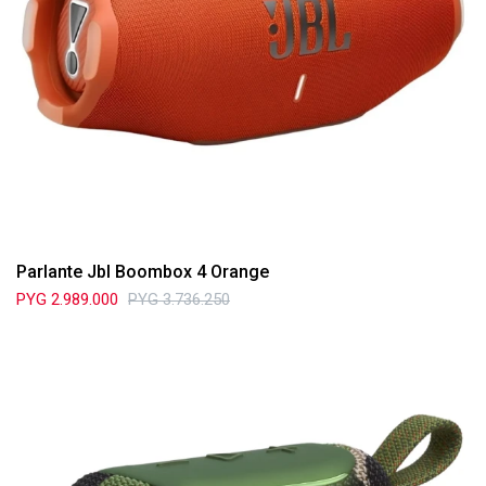
Parlante Jbl Boombox 4 Orange
PYG
2.989.000
PYG
3.736.250