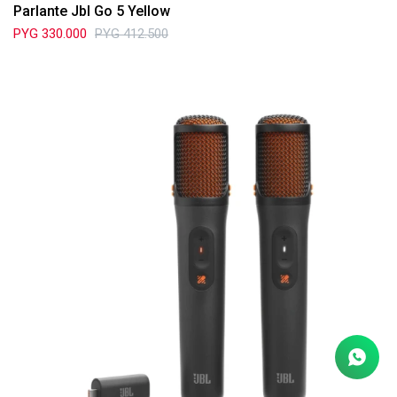
Parlante Jbl Go 5 Yellow
PYG
330.000
PYG
412.500