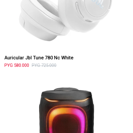
Auricular Jbl Tune 780 Nc White
PYG
580.000
PYG
725.000