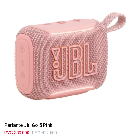
Parlante Jbl Go 5 Pink
PYG
330.000
PYG
412.500