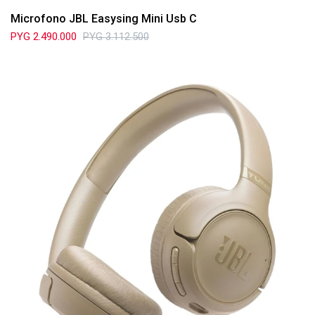
Microfono JBL Easysing Mini Usb C
PYG
2.490.000
PYG
3.112.500