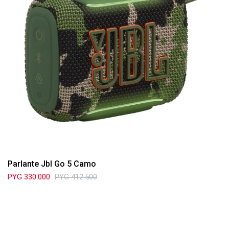
Parlante Jbl Go 5 Camo
PYG
330.000
PYG
412.500