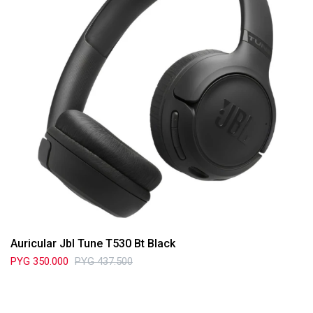
Auricular Jbl Tune T530 Bt Black
PYG
350.000
PYG
437.500