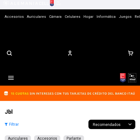
Accesorios
Auriculares
Cámara
Celulares
Hogar
Informática
Juegos
Rel
Contacto

Jbl
Recomendados
Auriculares
Accesorios
Parlante