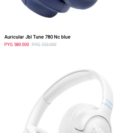
Auricular Jbl Tune 780 Nc blue
PYG
580.000
PYG
725.000