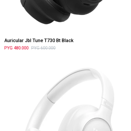
Auricular Jbl Tune T730 Bt Black
PYG
480.000
PYG
600.000