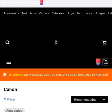
Accesorios
Auriculares
Cámara
Celulares
Hogar
Informática
Juegos
Rel
Contacto

Canon
Recomendados
Accesorios