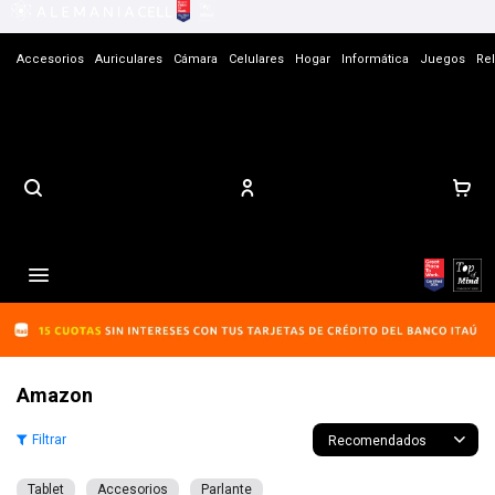
Accesorios
Auriculares
Cámara
Celulares
Hogar
Informática
Juegos
Rel
Contacto

Amazon
Recomendados
Tablet
Accesorios
Parlante