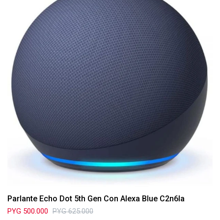
Parlante Echo Dot 5th Gen Con Alexa Blue C2n6la
PYG
500.000
PYG
625.000