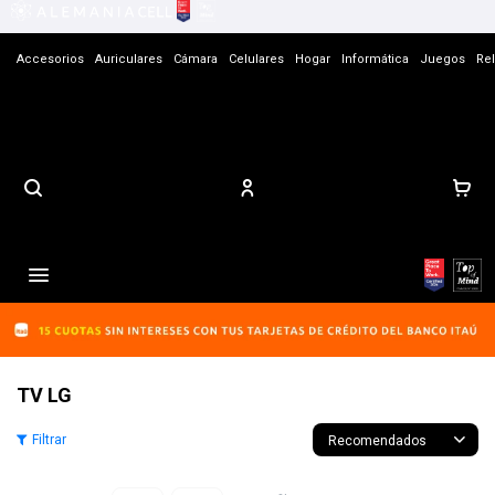
Accesorios
Auriculares
Cámara
Celulares
Hogar
Informática
Juegos
Rel
Contacto

TV LG
Recomendados