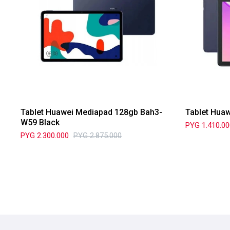
Tablet Huawei Mediapad 128gb Bah3-
Tablet Hua
W59 Black
PYG
1.410.0
PYG
2.300.000
PYG
2.875.000