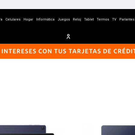
ra
Celulares
Hogar
Informática
Juegos
Reloj
Tablet
Termos
TV
Parlantes