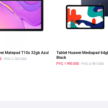
wei Matepad T10s 32gb Azul
Tablet Huawei Mediapad 64
Black
00
PYG
1.762.500
PYG
1.990.000
PYG
2.487.500