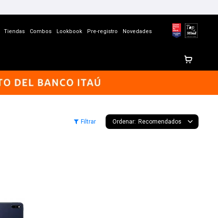
Tiendas
Combos
Lookbook
Pre-registro
Novedades
Recomendados