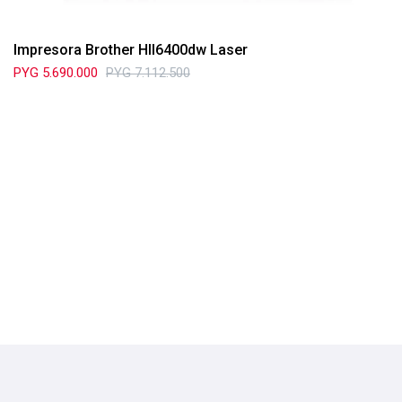
Impresora Brother Hll6400dw Laser
PYG
5.690.000
PYG
7.112.500