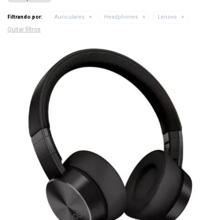
Filtrando por:
Auriculares
Headphones
Lenovo
Quitar filtros