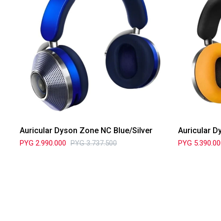
Auricular Dyson Zone NC Blue/Silver
Auricular D
PYG
2.990.000
PYG
3.737.500
PYG
5.390.0