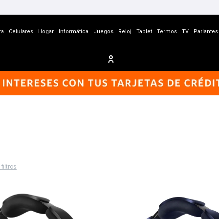
ra
Celulares
Hogar
Informática
Juegos
Reloj
Tablet
Termos
TV
Parlantes
filtros