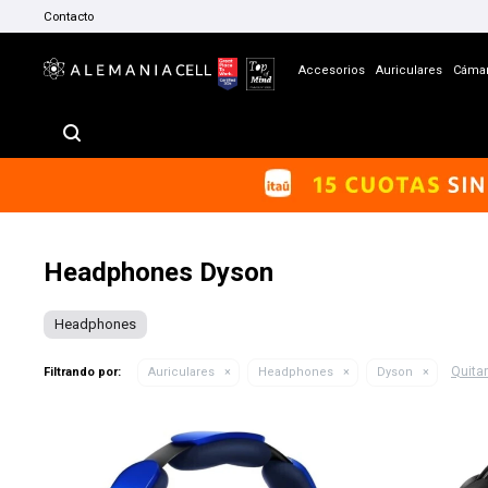
Contacto
Accesorios
Auriculares
Cáma
Headphones Dyson
Headphones
Quitar 
Filtrando por:
Auriculares
Headphones
Dyson