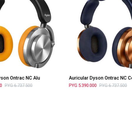
yson Ontrac NC Alu
Auricular Dyson Ontrac NC 
00
PYG
6.737.500
PYG
5.390.000
PYG
6.737.500