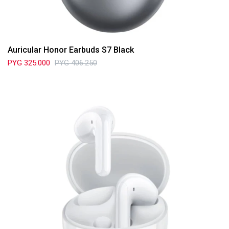
Auricular Honor Earbuds S7 Black
PYG
325.000
PYG
406.250