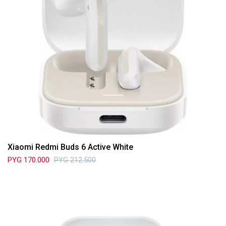
Xiaomi Redmi Buds 6 Active White
PYG
170.000
PYG
212.500