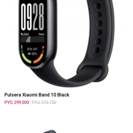
Pulsera Xiaomi Band 10 Black
PYG
299.000
PYG
373.750