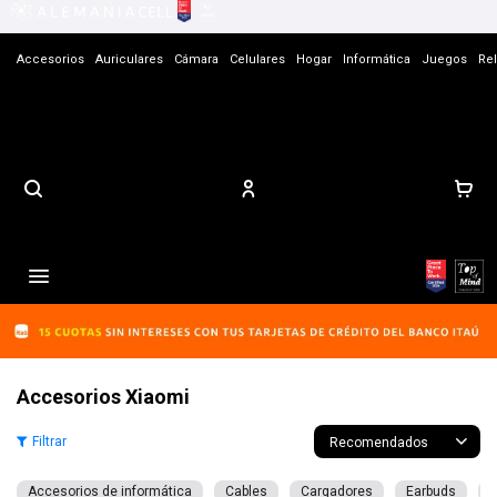
Accesorios
Auriculares
Cámara
Celulares
Hogar
Informática
Juegos
Rel
Contacto

Accesorios Xiaomi
Recomendados
Accesorios de informática
Cables
Cargadores
Earbuds