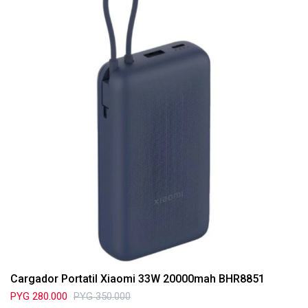
Cargador Portatil Xiaomi 33W 20000mah BHR8851
PYG
280.000
PYG
350.000