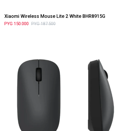
Xiaomi Wireless Mouse Lite 2 White BHR8915G
PYG
150.000
PYG
187.500