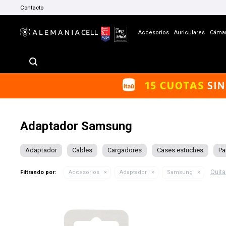
Contacto
Accesorios
Auriculares
Cáma
Adaptador Samsung
Adaptador
Cables
Cargadores
Cases estuches
Pa
Quitar
Filtrando por:
Accesorios
Adaptador
Samsung