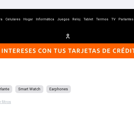
ra
Celulares
Hogar
Informática
Juegos
Reloj
Tablet
Termos
TV
Parlantes
rlante
Smart Watch
Earphones
 filtros