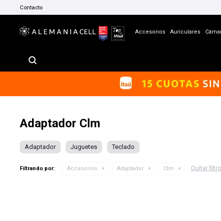
Contacto
Accesorios
Auriculares
Cáma
Adaptador Clm
Adaptador
Juguetes
Teclado
Quitar filtr
Filtrando por:
Accesorios
Adaptador
Clm