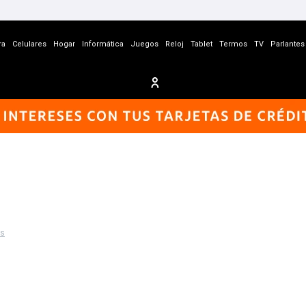
ra
Celulares
Hogar
Informática
Juegos
Reloj
Tablet
Termos
TV
Parlantes
os