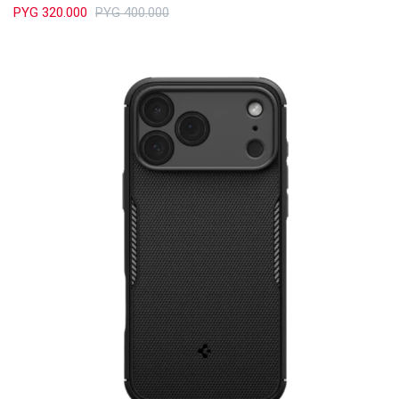
PYG
320.000
PYG
400.000