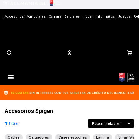
Accesorios
Auriculares
Cámara
Celulares
Hogar
Informática
Juegos
Rel
Contacto

Accesorios Spigen
Recomendados
Cables
Cargadores
Cases estuches
Lámina
Smart Watc