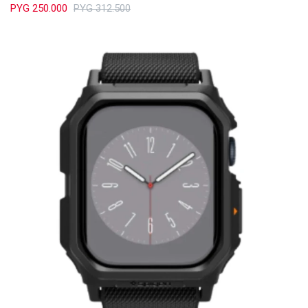
PYG
250.000
PYG
312.500