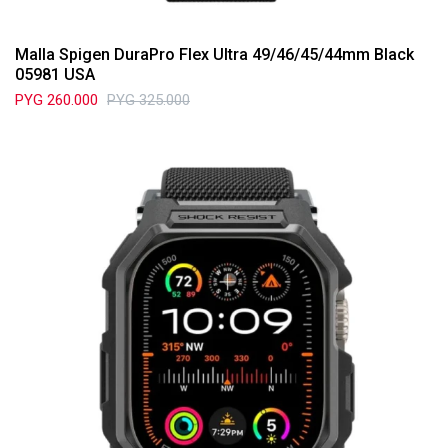
Malla Spigen DuraPro Flex Ultra 49/46/45/44mm Black
05981 USA
PYG
260.000
PYG
325.000