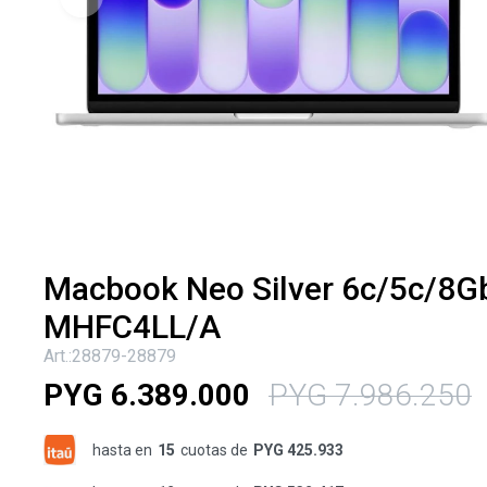
Macbook Neo Silver 6c/5c/8
MHFC4LL/A
28879-28879
PYG
6.389.000
PYG
7.986.250
hasta en
15
cuotas de
PYG 425.933