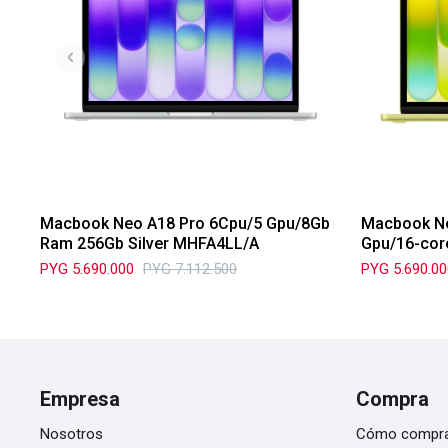
Macbook Neo A18 Pro 6Cpu/5 Gpu/8Gb
Macbook Ne
Ram 256Gb Silver MHFA4LL/A
Gpu/16-cor
MHFD4LL/
PYG
5.690.000
PYG
7.112.500
PYG
5.690.0
Empresa
Compra
Nosotros
Cómo compr