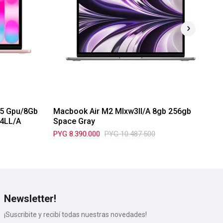
5 Gpu/8Gb
Macbook Air M2 Mlxw3ll/A 8gb 256gb
Ma
4LL/A
Space Gray
MC
PYG
8.390.000
PYG
10.487.500
PY
Newsletter!
¡Suscribite y recibí todas nuestras novedades!