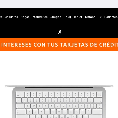
ra
Celulares
Hogar
Informática
Juegos
Reloj
Tablet
Termos
TV
Parlantes