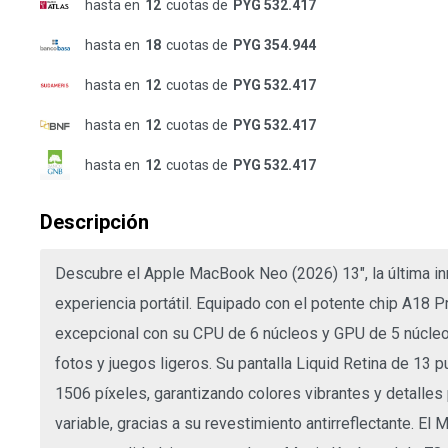
hasta en
12
cuotas de
PYG 532.417
hasta en
18
cuotas de
PYG 354.944
hasta en
12
cuotas de
PYG 532.417
hasta en
12
cuotas de
PYG 532.417
hasta en
12
cuotas de
PYG 532.417
Descripción
Descubre el Apple MacBook Neo (2026) 13", la última in
experiencia portátil. Equipado con el potente chip A18 
excepcional con su CPU de 6 núcleos y GPU de 5 núcleos,
fotos y juegos ligeros. Su pantalla Liquid Retina de 13
1506 píxeles, garantizando colores vibrantes y detalles
variable, gracias a su revestimiento antirreflectante. 