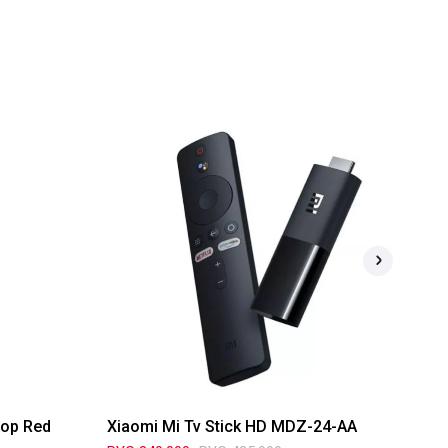
oop Red
Xiaomi Mi Tv Stick HD MDZ-24-AA
Ad
Li