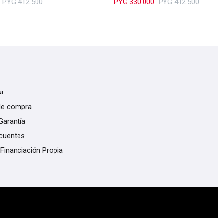
PYG
412.500
PYG
330.000
PYG
412.500
ar
de compra
Garantía
ecuentes
 Financiación Propia