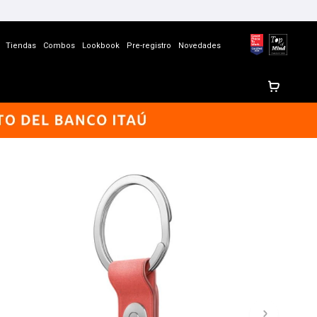
Tiendas
Combos
Lookbook
Pre-registro
Novedades