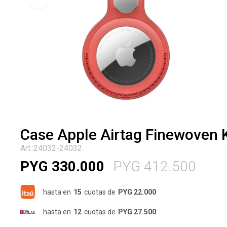
Case Apple Airtag Finewoven K
24032-24032
PYG
330.000
PYG
412.500
hasta en
15
cuotas de
PYG 22.000
hasta en
12
cuotas de
PYG 27.500