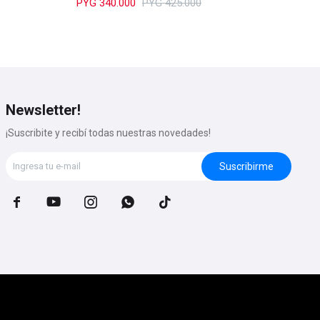
PYG
340.000
PYG
425.000
PY
Newsletter!
¡Suscribite y recibí todas nuestras novedades!
Suscribirme




