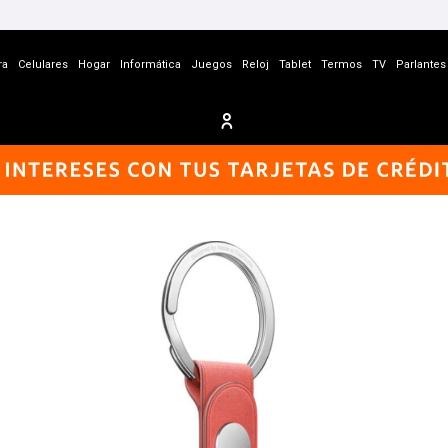
ra
Celulares
Hogar
Informática
Juegos
Reloj
Tablet
Termos
TV
Parlantes