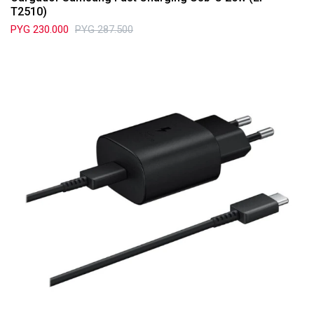
T2510)
PYG
230.000
PYG
287.500