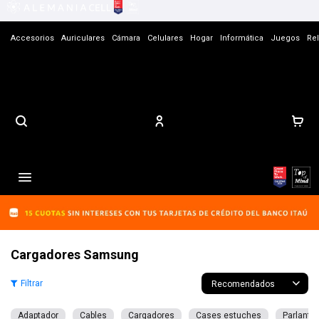
Accesorios
Auriculares
Cámara
Celulares
Hogar
Informática
Juegos
Rel
Contacto

Cargadores Samsung
Recomendados
Adaptador
Cables
Cargadores
Cases estuches
Parlante